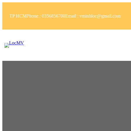
Skip
to
TP HCM
Phone : 0356856700
Email : vminhloc@gmail.com
content