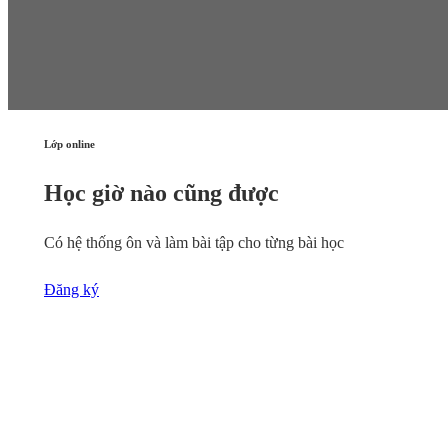
Lớp online
Học giờ nào cũng được
Có hệ thống ôn và làm bài tập cho từng bài học
Đăng ký