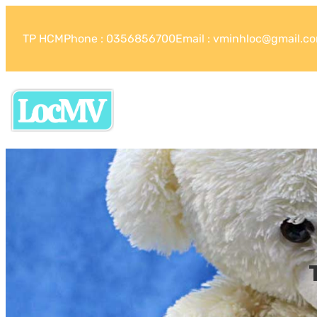
TP HCM
Phone : 0356856700
Email : vminhloc@gmail.c