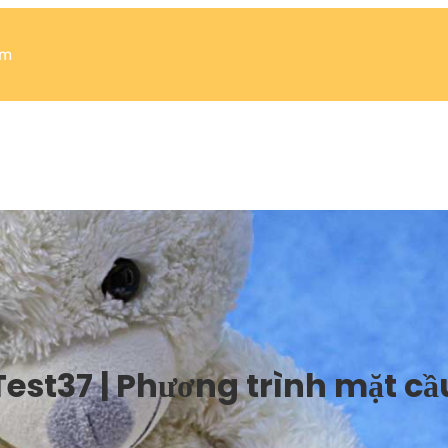
om
Test37 | Phương trình mặt cầ