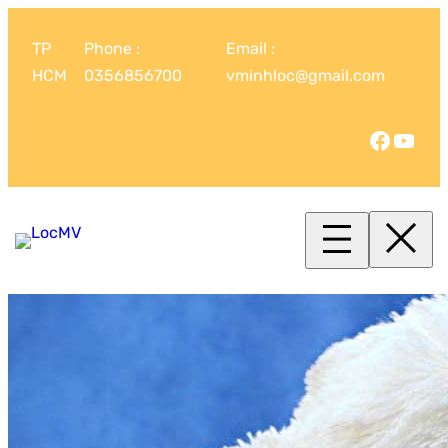
TP
Phone :
Email :
HCM
0356856700
vminhloc@gmail.com