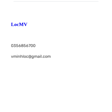
LocMV
TP HCM
0356856700
vminhloc@gmail.com