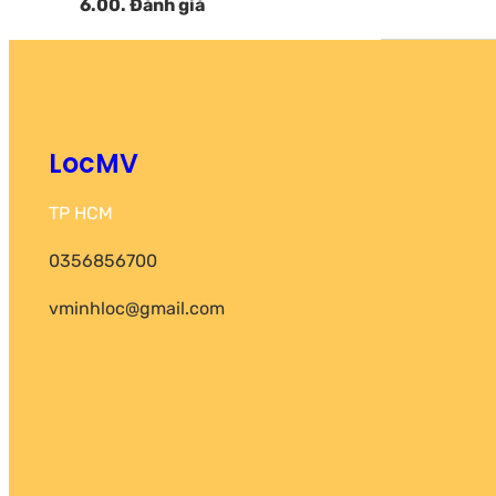
6.00. Đánh giá
LocMV
TP HCM
0356856700
vminhloc@gmail.com