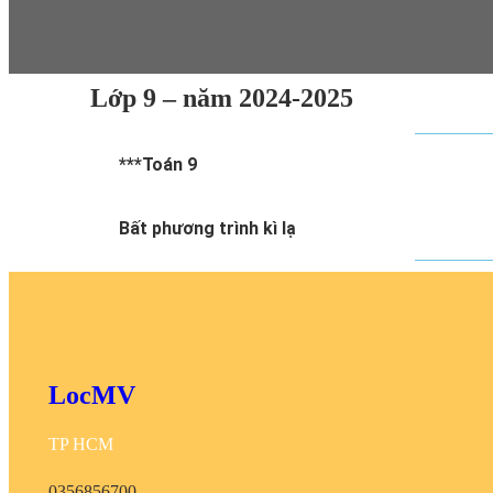
Lớp 9 – năm 2024-2025​​
***Toán 9
Bất phương trình kì lạ
LocMV
TP HCM
0356856700