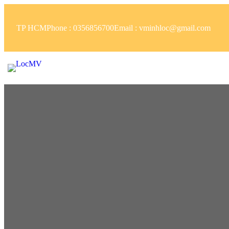
TP HCM
Phone : 0356856700
Email : vminhloc@gmail.com