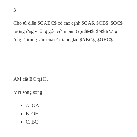
3
Cho tứ diện $OABC$ có các cạnh $OA$, $OB$, $OC$
tương ứng vuông góc với nhau. Gọi $M$, $N$ tương
ứng là trọng tâm của các tam giác $ABC$, $OBC$.
AM cắt BC tại H.
MN song song
A. OA
B. OH
C. BC