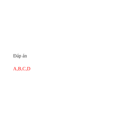
Đáp án
A,B,C,D