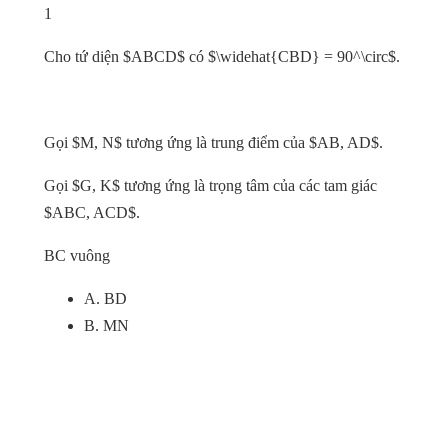
1
Cho tứ diện $ABCD$ có $\widehat{CBD} = 90^\circ$.
Gọi $M, N$ tương ứng là trung điểm của $AB, AD$.
Gọi $G, K$ tương ứng là trọng tâm của các tam giác
$ABC, ACD$.
BC vuông
A. BD
B. MN