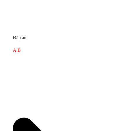
Đáp án
A,B