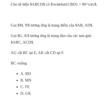
Cho tứ diện $ABCD$ có $\widehat{CBD} = 90^\circ$.
Gọi $M, N$ tương ứng là trung điểm của $AB, AD$.
Gọi $G, K$ tương ứng là trọng tâm của các tam giác
$ABC, ACD$.
AG cắt BC tại E, AK cắt CD tại F.
BC vuông
A. BD
B. MN
C. FE
D. GK