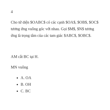
4
Cho tứ diện $OABC$ có các cạnh $OA$, $OB$, $OC$
tương ứng vuông góc với nhau. Gọi $M$, $N$ tương
ứng là trọng tâm của các tam giác $ABC$, $OBC$.
AM cắt BC tại H.
MN vuông
A. OA
B. OH
C. BC