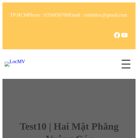
TP HCM
Phone : 0356856700
Email : vminhloc@gmail.com
Test10 | Hai Mặt Phẳng