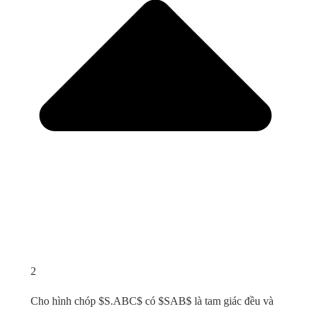
2
Cho hình chóp $S.ABC$ có $SAB$ là tam giác đều và