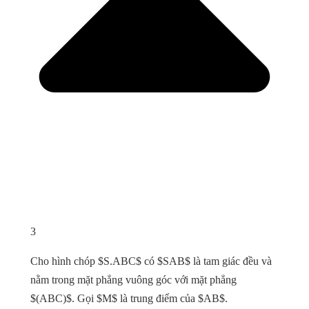
3
Cho hình chóp $S.ABC$ có $SAB$ là tam giác đều và
nằm trong mặt phẳng vuông góc với mặt phẳng
$(ABC)$. Gọi $M$ là trung điểm của $AB$.