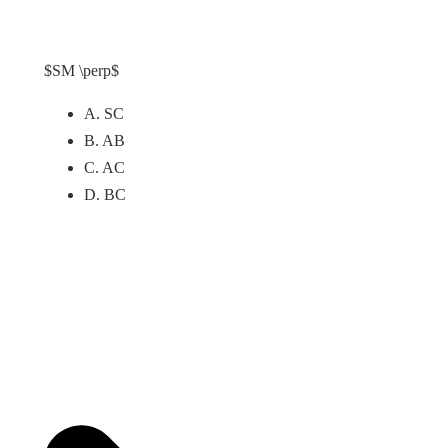
$SM \perp$
A. SC
B. AB
C. AC
D. BC