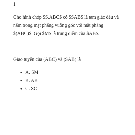
1
Cho hình chóp $S.ABC$ có $SAB$ là tam giác đều và
nằm trong mặt phẳng vuông góc với mặt phẳng
$(ABC)$. Gọi $M$ là trung điểm của $AB$.
Giao tuyến của (ABC) và (SAB) là
A. SM
B. AB
C. SC