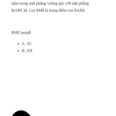
nằm trong mặt phẳng vuông góc với mặt phẳng
$(ABC)$. Gọi $M$ là trung điểm của $AB$.
$SM \perp$
A. SC
B. AB