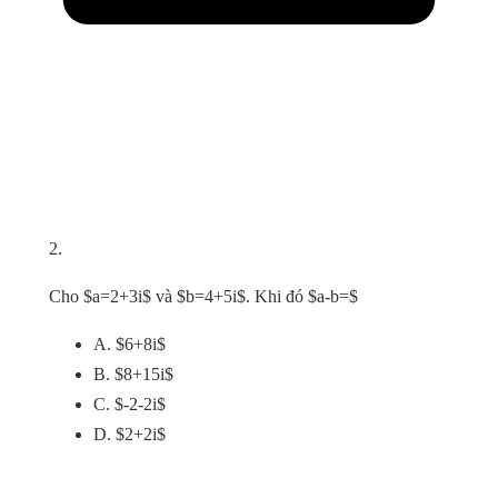
2.
Cho $a=2+3i$ và $b=4+5i$. Khi đó $a-b=$
A. $6+8i$
B. $8+15i$
C. $-2-2i$
D. $2+2i$