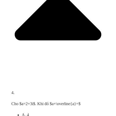
4.
Cho $a=2+3i$. Khi đó $a+\overline{a}=$
A. 4