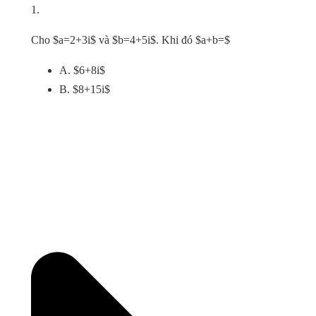
1.
Cho $a=2+3i$ và $b=4+5i$. Khi đó $a+b=$
A. $6+8i$
B. $8+15i$