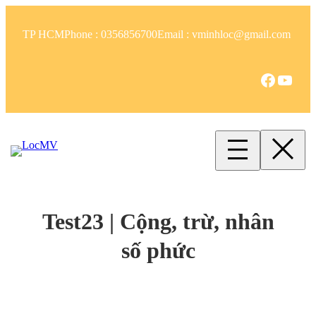
Skip
to
TP HCM
Phone : 0356856700
Email : vminhloc@gmail.com
content
Facebook
YouTube
Test23 | Cộng, trừ, nhân
số phức