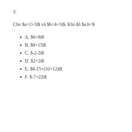
3.
Cho $a=2+3i$ và $b=4+5i$. Khi đó $a.b=$
A. $6+8i$
B. $8+15i$
C. $-2-2i$
D. $2+2i$
E. $8-15+(10+12)i$
F. $-7+22i$