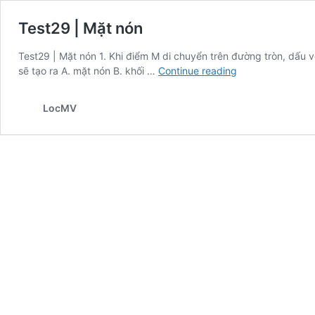
Test29 | Mặt nón
Test29 | Mặt nón 1. Khi điểm M di chuyển trên đường tròn, dấu 
Test29
sẽ tạo ra A. mặt nón B. khối …
Continue reading
|
Mặt
LocMV
nón