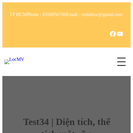
TP HCM
Phone : 0356856700
Email : vminhloc@gmail.com
Test34 | Diện tích, thể