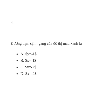
4.
Đường tiệm cận ngang của đồ thị màu xanh là
A. $y=-1$
B. $x=-1$
C. $y=-2$
D. $x=-2$