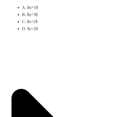
A. $x=1$
B. $x=3$
C. $x=2$
D. $y=2$