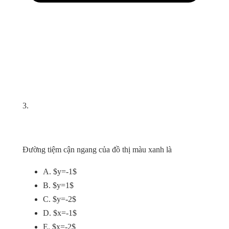
3.
Đường tiệm cận ngang của đồ thị màu xanh là
A. $y=-1$
B. $y=1$
C. $y=-2$
D. $x=-1$
E. $x=-2$