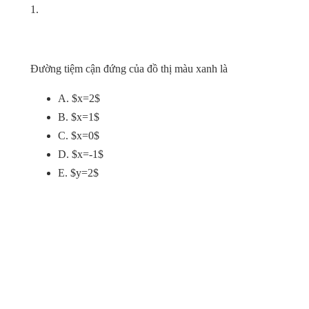
1.
Đường tiệm cận đứng của đồ thị màu xanh là
A. $x=2$
B. $x=1$
C. $x=0$
D. $x=-1$
E. $y=2$