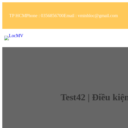
TP HCM
Phone : 0356856700
Email : vminhloc@gmail.com
Test42 | Điều ki