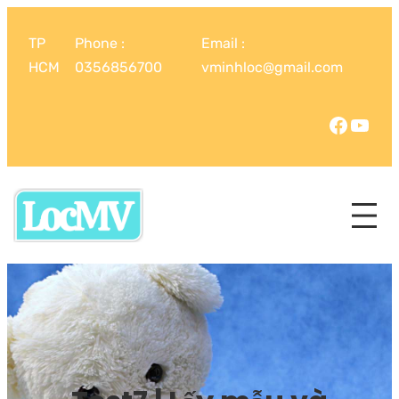
TP
Phone :
Email :
HCM
0356856700
vminhloc@gmail.com