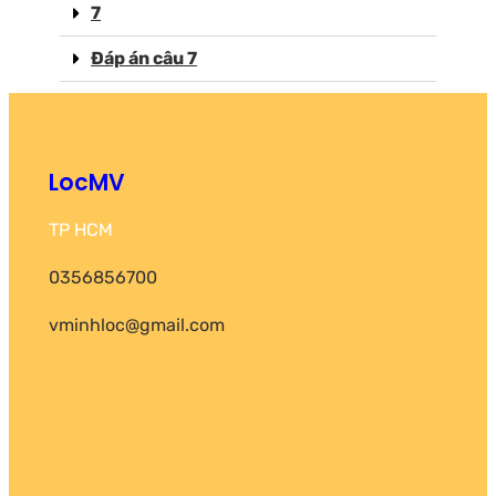
7
Đáp án câu 7
LocMV
TP HCM
0356856700
vminhloc@gmail.com