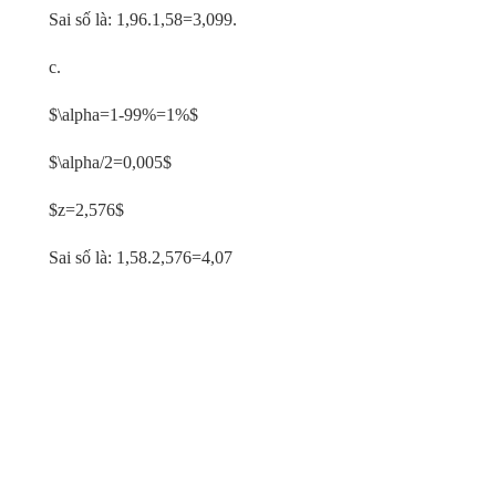
Sai số là: 1,96.1,58=3,099.
c.
$\alpha=1-99%=1%$
$\alpha/2=0,005$
$z=2,576$
Sai số là: 1,58.2,576=4,07