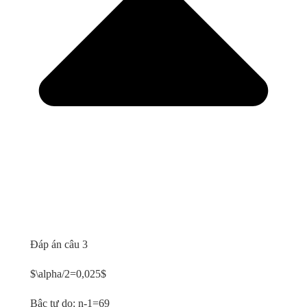
Đáp án câu 3
$\alpha/2=0,025$
Bậc tự do: n-1=69