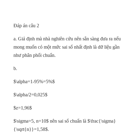
Đáp án câu 2
a. Giả định mà nhà nghiên cứu nên sẵn sàng đưa ra nếu
mong muốn có một mức sai số nhất định là dữ liệu gần
như phân phối chuẩn.
b.
$\alpha=1-95%=5%$
$\alpha/2=0,025$
$z=1,96$
$\sigma=5, n=10$ nên sai số chuẩn là $\frac{\sigma}
{\sqrt{n}}=1,58$.