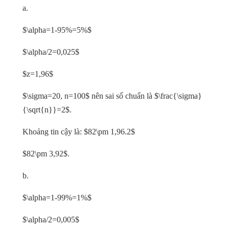
a.
$\alpha=1-95%=5%$
$\alpha/2=0,025$
$z=1,96$
$\sigma=20, n=100$ nên sai số chuẩn là $\frac{\sigma}
{\sqrt{n}}=2$.
Khoảng tin cậy là: $82\pm 1,96.2$
$82\pm 3,92$.
b.
$\alpha=1-99%=1%$
$\alpha/2=0,005$