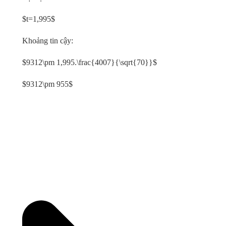
$t=1,995$
Khoảng tin cậy:
$9312\pm 1,995.\frac{4007}{\sqrt{70}}$
$9312\pm 955$