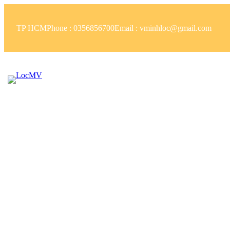
Skip
to
TP HCM
Phone : 0356856700
Email : vminhloc@gmail.com
content