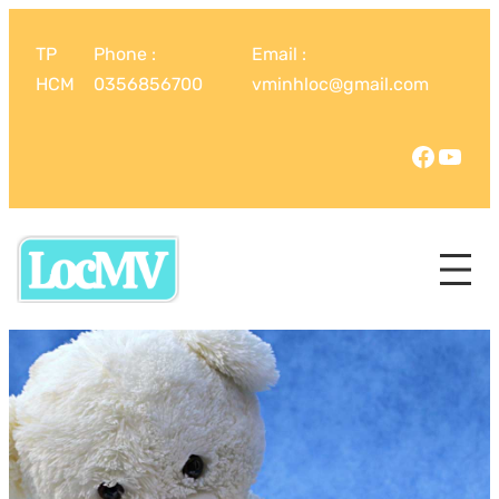
TP
Phone :
Email :
HCM
0356856700
vminhloc@gmail.com