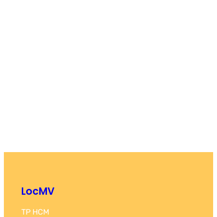
LocMV
TP HCM