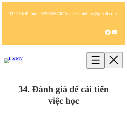
Skip
to
TP HCM
Phone : 0356856700
Email : vminhloc@gmail.com
content
Facebook
YouTube
34. Đánh giá để cải tiến
việc học