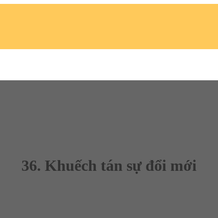
36. Khuếch tán sự đổi mới