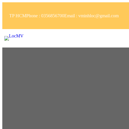
TP HCM
Phone : 0356856700
Email : vminhloc@gmail.com