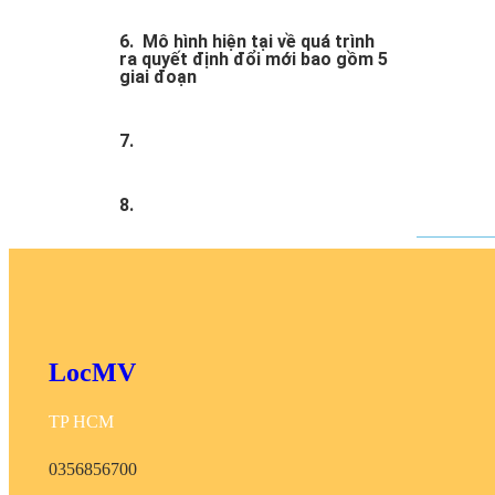
6. Mô hình hiện tại về quá trình
ra quyết định đổi mới bao gồm 5
giai đoạn
7.
8.
LocMV
TP HCM
0356856700