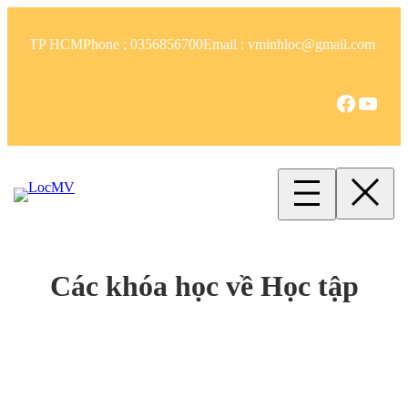
Skip
to
TP HCM
Phone : 0356856700
Email : vminhloc@gmail.com
content
Facebook
YouTube
Các khóa học về Học tập