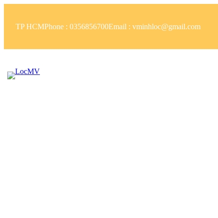
Skip
to
TP HCM
Phone : 0356856700
Email : vminhloc@gmail.com
content